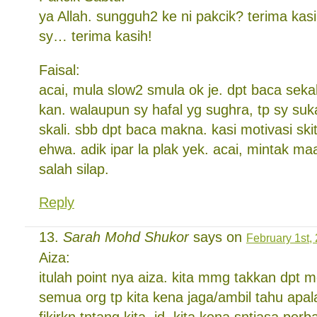
ya Allah. sungguh2 ke ni pakcik? terima kas
sy… terima kasih!
Faisal:
acai, mula slow2 smula ok je. dpt baca sekal
kan. walaupun sy hafal yg sughra, tp sy s
skali. sbb dpt baca makna. kasi motivasi ski
ehwa. adik ipar la plak yek. acai, mintak m
salah silap.
Reply
Sarah Mohd Shukor
says on
February 1st,
Aiza:
itulah point nya aiza. kita mmg takkan dpt 
semua org tp kita kena jaga/ambil tahu apa
fikirkn tntang kita. jd, kita kena sntiasa perb