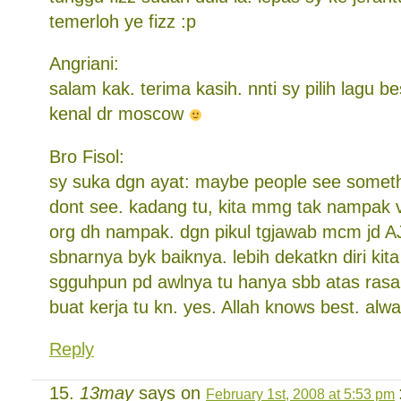
temerloh ye fizz :p
Angriani:
salam kak. terima kasih. nnti sy pilih lagu b
kenal dr moscow
Bro Fisol:
sy suka dgn ayat: maybe people see somethi
dont see. kadang tu, kita mmg tak nampak v
org dh nampak. dgn pikul tgjawab mcm jd A
sbnarnya byk baiknya. lebih dekatkn diri kit
sgguhpun pd awlnya tu hanya sbb atas rasa 
buat kerja tu kn. yes. Allah knows best. alwa
Reply
13may
says on
February 1st, 2008 at 5:53 pm