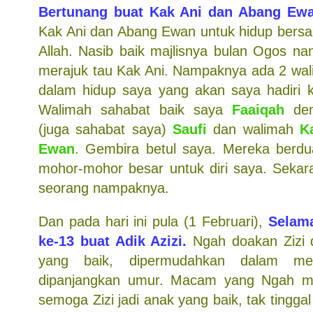
Bertunang buat Kak Ani dan Abang Ewa
Kak Ani dan Abang Ewan untuk hidup bers
Allah. Nasib baik majlisnya bulan Ogos nan
merajuk tau Kak Ani. Nampaknya ada 2 wal
dalam hidup saya yang akan saya hadiri ke
Walimah sahabat baik saya
Faaiqah
den
(juga sahabat saya)
Saufi
dan walimah
K
Ewan
. Gembira betul saya. Mereka berdu
mohor-mohor besar untuk diri saya. Sekara
seorang nampaknya.
Dan pada hari ini pula (1 Februari),
Selama
ke-13 buat Adik Azizi.
Ngah doakan Zizi d
yang baik, dipermudahkan dalam me
dipanjangkan umur. Macam yang Ngah me
semoga Zizi jadi anak yang baik, tak tingga