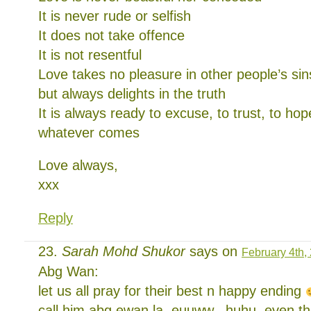
It is never rude or selfish
It does not take offence
It is not resentful
Love takes no pleasure in other people’s sin
but always delights in the truth
It is always ready to excuse, to trust, to h
whatever comes
Love always,
xxx
Reply
Sarah Mohd Shukor
says on
February 4th,
Abg Wan:
let us all pray for their best n happy ending
call him abg ewan la. euuww.. huhu. even th