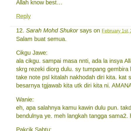
Allah know best…
Reply
Sarah Mohd Shukor
says on
February 1st,
Salam buat semua.
Cikgu Jawe:
ala cikgu. sampai masa nnti, ada la insya All
skrg rezeki diorg dulu. sy tumpang gembira 
take note psl kitalah nakhodah diri kita. ka
besarnya tgjawab kita utk diri kita ni. AMAN
Wanie:
eh, apa salahnya kamu kawin dulu pun. takde
bendulnya ye. meh langkah tangga sama2. h
Pakcik Sabtu: