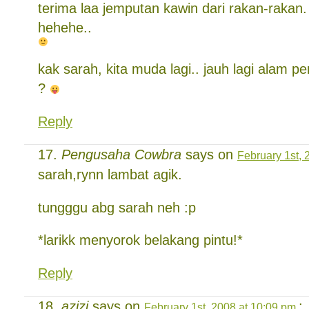
terima laa jemputan kawin dari rakan-rakan.
hehehe..
kak sarah, kita muda lagi.. jauh lagi alam p
?
Reply
Pengusaha Cowbra
says on
February 1st, 
sarah,rynn lambat agik.
tungggu abg sarah neh :p
*larikk menyorok belakang pintu!*
Reply
azizi
says on
:
February 1st, 2008 at 10:09 pm