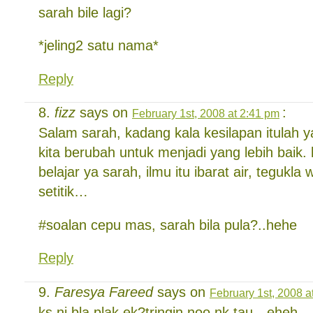
sarah bile lagi?
*jeling2 satu nama*
Reply
fizz
says on
:
February 1st, 2008 at 2:41 pm
Salam sarah, kadang kala kesilapan itulah
kita berubah untuk menjadi yang lebih baik. 
belajar ya sarah, ilmu itu ibarat air, tegukl
setitik…
#soalan cepu mas, sarah bila pula?..hehe
Reply
Faresya Fareed
says on
February 1st, 2008 a
ks ni bla plak ek?tringin noo nk tau…eheh