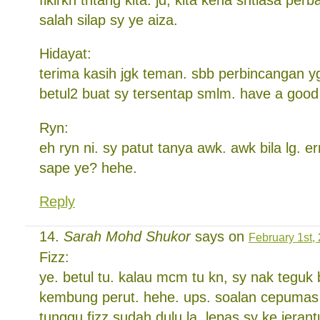
salah silap sy ye aiza.
Hidayat:
terima kasih jgk teman. sbb perbincangan 
betul2 buat sy tersentap smlm. have a good
Ryn:
eh ryn ni. sy patut tanya awk. awk bila lg. e
sape ye? hehe.
Reply
Sarah Mohd Shukor
says on
February 1st,
Fizz:
ye. betul tu. kalau mcm tu kn, sy nak tegu
kembung perut. hehe. ups. soalan cepumas
tunggu fizz sudah dulu la. lepas sy ke jerant