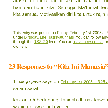
atasku di dunia dan di akhirat. Doa ini c
hari dan tidur kita. Semoga Ma’thurat te
kita semua. Motivasikan diri kita untuk raj
This entry was posted on Friday, February 1st, 2008 at 5
under
Birthday
,
Life
,
Tazkiyatunnafs
. You can follow any
through the
RSS 2.0
feed. You can
leave a response
, o
own site.
23 Responses to “Kita Ini Manusia
cikgu jawe
says on
February 1st, 2008 at 5:25 
salam sarah.
kak ani dh bertunang. faaiqah dh nak kawen
wanie dn awak pula yeeee.