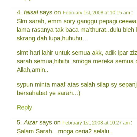
faisal
says on
:
February 1st, 2008 at 10:15 am
Slm sarah, emm sory ganggu pepagi,ceew
lama rasanya tak baca ma’thurat..dulu bleh
skrang dah lupa,huhuhu…
slmt hari lahir untuk semua akk, adik ipar z
sarah semua,hihiihi..smoga mereka semua 
Allah,amin..
sypun minta maaf atas salah silap sy sepanj
bersahabat ye sarah..:)
Reply
Aizar
says on
:
February 1st, 2008 at 10:27 am
Salam Sarah…moga ceria2 selalu..