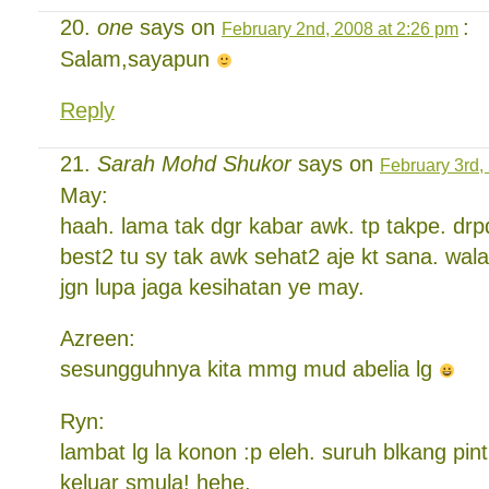
one
says on
:
February 2nd, 2008 at 2:26 pm
Salam,sayapun
Reply
Sarah Mohd Shukor
says on
February 3rd,
May:
haah. lama tak dgr kabar awk. tp takpe. dr
best2 tu sy tak awk sehat2 aje kt sana. wal
jgn lupa jaga kesihatan ye may.
Azreen:
sesungguhnya kita mmg mud abelia lg
Ryn:
lambat lg la konon :p eleh. suruh blkang pint
keluar smula! hehe.