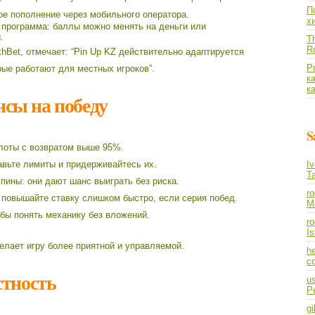
По
е пополнение через мобильного оператора.
х
 программа: баллы можно менять на деньги или
.
Th
R
hBet, отмечает: “Pin Up KZ действительно адаптируется
P
рые работают для местных игроков”.
к
к
сы на победу
S
лоты с возвратом выше 95%.
авьте лимиты и придерживайтесь их.
I
T
пины: они дают шанс выиграть без риска.
r
е повышайте ставку слишком быстро, если серия побед.
M
обы понять механику без вложений.
ro
I
елает игру более приятной и управляемой.
he
co
стность
us
P
gi