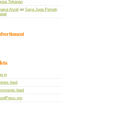
anpa Tekanan
airul Asraf
on
Saya Juga Pernah
agal
dvertisment
eta
g in
tries feed
omments feed
ordPress.org