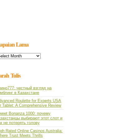
apaian Lama
apaian
ama
arah Tulis
зино777: честный взгляд на
емблинг в Казахстане
dvanced Roulette for Experts USA
or Tablet: A Comprehensive Review
weet Bonanza 1000: почему
азахстанцы выбирают этот слот и
ак не потерять голову
gh Rated Online Casinos Australia:
ere Trust Meets Thrills