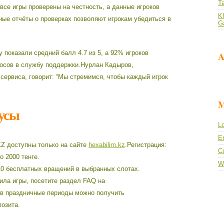
T
все игры проверены на честность, а данные игроков
Kh
е отчёты о проверках позволяют игрокам убедиться в
G
 показали средний балл 4.7 из 5, а 92% игроков
A
росов в службу поддержки.Нурлан Кадыров,
сервиса, говорит: “Мы стремимся, чтобы каждый игрок
M
усы
Lo
En
KZ доступны только на сайте
hexabilim.kz
.Регистрация:
C
о 2000 тенге.
W
0 бесплатных вращений в выбранных слотах.
ила игры, посетите раздел FAQ на
 в праздничные периоды можно получить
озита.