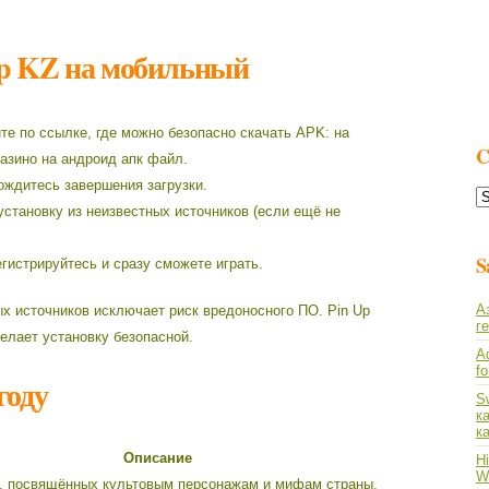
Up KZ на мобильный
те по ссылке, где можно безопасно скачать APK: на
C
азино на андроид апк файл.
ождитесь завершения загрузки.
C
L
установку из неизвестных источников (если ещё не
S
гистрируйтесь и сразу сможете играть.
А
х источников исключает риск вредоносного ПО. Pin Up
г
елает установку безопасной.
A
f
году
S
к
к
Описание
Hi
Wh
в, посвящённых культовым персонажам и мифам страны.