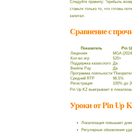
Следуйте правилу: “прибыль возвр
ставьте только то, что готовы по
капитал.
Сравнение с
прочи
Показатель
Pin U
Лицензия
MGA (2024
Кол-во игр
520+
Поддержка казахского
Да
Beeline Pay
Да
Программа лояльности
“Покорите
Средний RTP
96,5%
Регистрация
100% до 2
Pin Up KZ выигрывает в локализа
Уроки от Pin Up 
Локализация повышает дов
Регулярные обновления уде