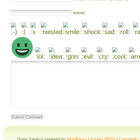
Website
Dunia Sarah is powered by
WordPress
|
Entries (RSS)
|
Comments 