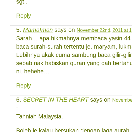
sgt..
Reply
MamaIman
says on
November 22nd, 2011 at 
Sarah… apa hikmahnya membaca yasin 44 
baca surah-surah tertentu je. maryam, lukm
Lebihnya akak cuma sambung baca gilir-gili
sebab nak habiskan quran yang dah bertahu
ni. hehehe…
Reply
SECRET IN THE HEART
says on
November
:
Tahniah Malaysia.
Boleh je kalau bersukan dengan jaga aurah. I