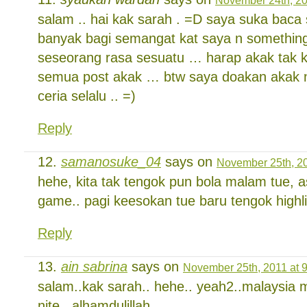
salam .. hai kak sarah . =D saya suka bac
banyak bagi semangat kat saya n somethin
seseorang rasa sesuatu … harap akak tak k
semua post akak … btw saya doakan akak n
ceria selalu .. =)
Reply
samanosuke_04
says on
November 25th, 20
hehe, kita tak tengok pun bola malam tue, a
game.. pagi keesokan tue baru tengok highli
Reply
ain sabrina
says on
November 25th, 2011 at 
salam..kak sarah.. hehe.. yeah2..malaysia 
nite.. alhamdulillah..