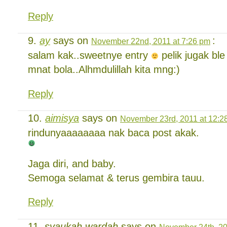
Reply
ay
says on
:
November 22nd, 2011 at 7:26 pm
salam kak..sweetnye entry
pelik jugak ble
mnat bola..Alhmdulillah kita mng:)
Reply
aimisya
says on
November 23rd, 2011 at 12:2
rindunyaaaaaaaa nak baca post akak.
Jaga diri, and baby.
Semoga selamat & terus gembira tauu.
Reply
syaukah wardah
says on
November 24th, 20