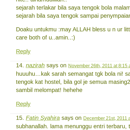
sejarah terlakar bila saya tengok bola malam 
sejarah bila saya tengok sampai penympaian
Doaku untukmu :may ALLAH bless u n ur littl
care both of u..amin..:)
Reply
nazirah
says on
November 26th, 2011 at 8:15
huuuhu…kak sarah semangat tgk bola ni! s
tengok kat hostel, bila gol je semua masin
sambil melompat! hehehe
Reply
Fatin Syahira
says on
December 21st, 2011 a
subhanallah. lama menunggu entri terbaru, 