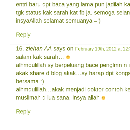
entri baru dpt baca yang lama pun jadilah k
tgk status kak sarah kat fb ja. semoga sela
insyaAllah selamat semuanya =’)
Reply
ziehan AA
says on
February 19th, 2012 at 12
salam kak sarah…
alhmdulillah sy berpeluang bace penglmn n 
akak share d blog akak…sy harap dpt kongs
bersama :)…
alhmdulillah…akak menjadi doktor contoh k
muslimah d lua sana, insya allah
Reply