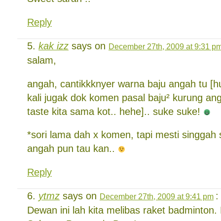
Reply
kak izz
says on
December 27th, 2009 at 9:31 p
salam,
angah, cantikkknyer warna baju angah tu 
kali jugak dok komen pasal baju² kurung ang
taste kita sama kot.. hehe].. suke suke!
*sori lama dah x komen, tapi mesti singgah si
angah pun tau kan..
Reply
ytmz
says on
:
December 27th, 2009 at 9:41 pm
Dewan ini lah kita melibas raket badminton