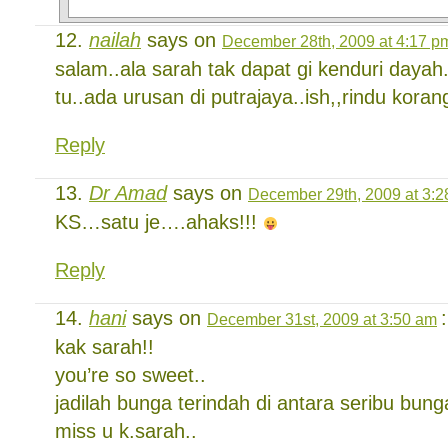
nailah
says on
December 28th, 2009 at 4:17 p
salam..ala sarah tak dapat gi kenduri dayah
tu..ada urusan di putrajaya..ish,,rindu kora
Reply
Dr Amad
says on
December 29th, 2009 at 3:
KS…satu je….ahaks!!!
Reply
hani
says on
:
December 31st, 2009 at 3:50 am
kak sarah!!
you’re so sweet..
jadilah bunga terindah di antara seribu bung
miss u k.sarah..