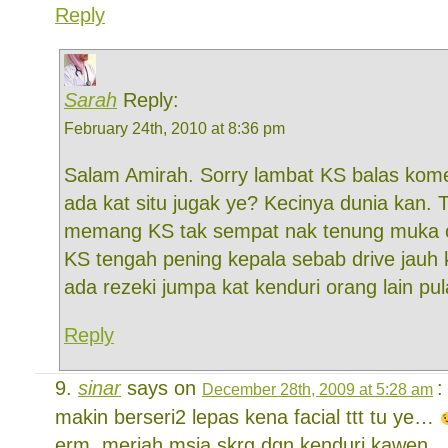
Reply
Sarah
Reply:
February 24th, 2010 at 8:36 pm
Salam Amirah. Sorry lambat KS balas kom
ada kat situ jugak ye? Kecinya dunia kan. T
memang KS tak sempat nak tenung muka or
KS tengah pening kepala sebab drive jauh k
ada rezeki jumpa kat kenduri orang lain pul
Reply
sinar
says on
:
December 28th, 2009 at 5:28 am
makin berseri2 lepas kena facial ttt tu ye…
erm..meriah msia skrg dgn kenduri kawen…t