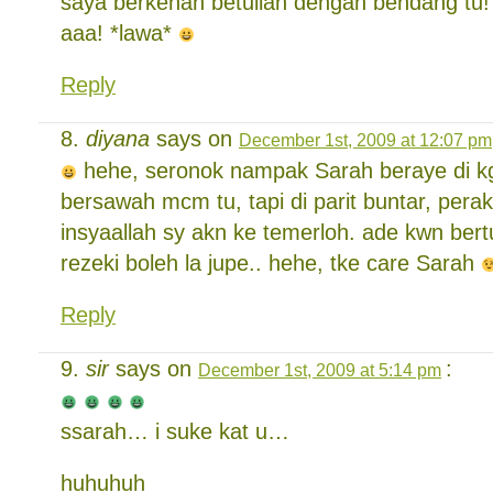
saya berkenan betullah dengan bendang tu!
aaa! *lawa*
Reply
diyana
says on
December 1st, 2009 at 12:07 pm
hehe, seronok nampak Sarah beraye di kg
bersawah mcm tu, tapi di parit buntar, perak
insyaallah sy akn ke temerloh. ade kwn ber
rezeki boleh la jupe.. hehe, tke care Sarah
Reply
sir
says on
:
December 1st, 2009 at 5:14 pm
ssarah… i suke kat u…
huhuhuh