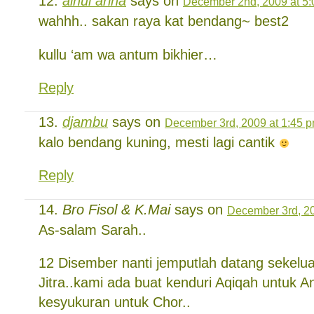
ainul arina
says on
December 2nd, 2009 at 5
wahhh.. sakan raya kat bendang~ best2
kullu ‘am wa antum bikhier…
Reply
djambu
says on
December 3rd, 2009 at 1:45 
kalo bendang kuning, mesti lagi cantik
Reply
Bro Fisol & K.Mai
says on
December 3rd, 20
As-salam Sarah..
12 Disember nanti jemputlah datang sekelu
Jitra..kami ada buat kenduri Aqiqah untuk A
kesyukuran untuk Chor..