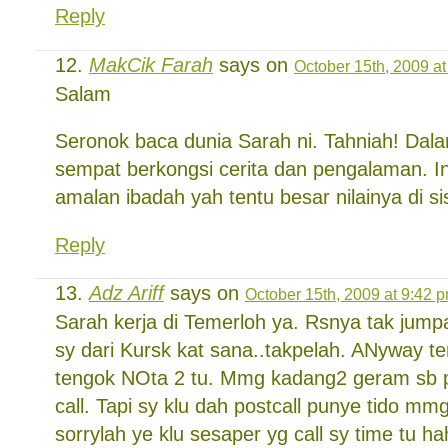
Reply
MakCik Farah
says on
October 15th, 2009 a
Salam
Seronok baca dunia Sarah ni. Tahniah! Dal
sempat berkongsi cerita dan pengalaman. Ins
amalan ibadah yah tentu besar nilainya di si
Reply
Adz Ariff
says on
October 15th, 2009 at 9:42 
Sarah kerja di Temerloh ya. Rsnya tak jump
sy dari Kursk kat sana..takpelah. ANyway ter
tengok NOta 2 tu. Mmg kadang2 geram sb p
call. Tapi sy klu dah postcall punye tido mmg
sorrylah ye klu sesaper yg call sy time tu h