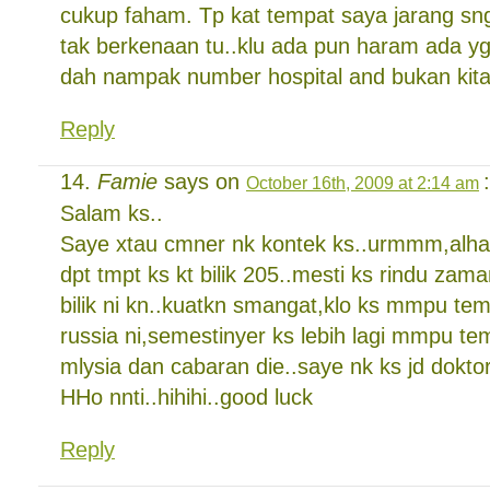
cukup faham. Tp kat tempat saya jarang sngt
tak berkenaan tu..klu ada pun haram ada yg
dah nampak number hospital and bukan kita 
Reply
Famie
says on
:
October 16th, 2009 at 2:14 am
Salam ks..
Saye xtau cmner nk kontek ks..urmmm,alha
dpt tmpt ks kt bilik 205..mesti ks rindu zam
bilik ni kn..kuatkn smangat,klo ks mmpu te
russia ni,semestinyer ks lebih lagi mmpu t
mlysia dan cabaran die..saye nk ks jd doktor
HHo nnti..hihihi..good luck
Reply