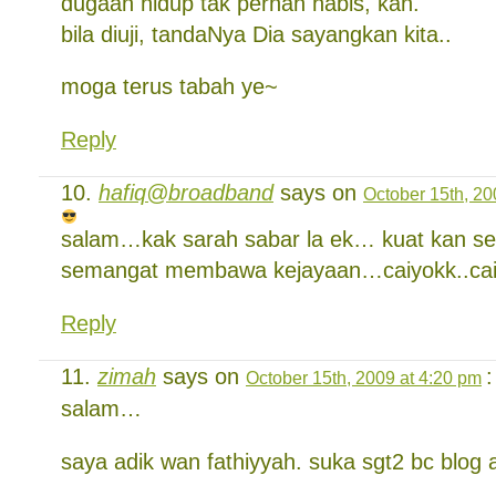
dugaan hidup tak pernah habis, kan.
bila diuji, tandaNya Dia sayangkan kita..
moga terus tabah ye~
Reply
hafiq@broadband
says on
October 15th, 20
salam…kak sarah sabar la ek… kuat kan 
semangat membawa kejayaan…caiyokk..ca
Reply
zimah
says on
:
October 15th, 2009 at 4:20 pm
salam…
saya adik wan fathiyyah. suka sgt2 bc blog 