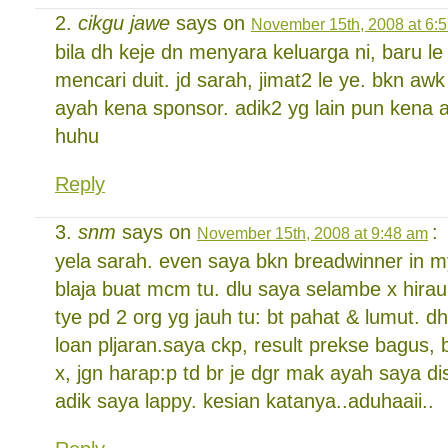
cikgu jawe
says on
November 15th, 2008 at 6:
bila dh keje dn menyara keluarga ni, baru le
mencari duit. jd sarah, jimat2 le ye. bkn a
ayah kena sponsor. adik2 yg lain pun kena 
huhu
Reply
snm
says on
:
November 15th, 2008 at 9:48 am
yela sarah. even saya bkn breadwinner in my
blaja buat mcm tu. dlu saya selambe x hirau
tye pd 2 org yg jauh tu: bt pahat & lumut. dh 
loan pljaran.saya ckp, result prekse bagus, br
x, jgn harap:p td br je dgr mak ayah saya di
adik saya lappy. kesian katanya..aduhaaii..