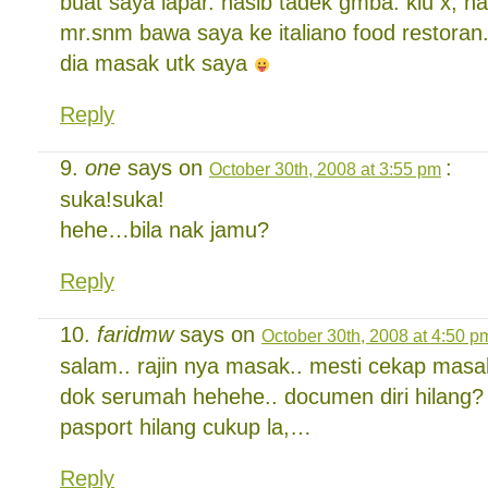
buat saya lapar. nasib tadek gmba. klu x, h
mr.snm bawa saya ke italiano food restoran
dia masak utk saya
Reply
one
says on
:
October 30th, 2008 at 3:55 pm
suka!suka!
hehe…bila nak jamu?
Reply
faridmw
says on
October 30th, 2008 at 4:50 p
salam.. rajin nya masak.. mesti cekap masa
dok serumah hehehe.. documen diri hilang? 
pasport hilang cukup la,…
Reply