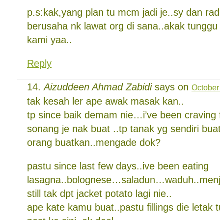
p.s:kak,yang plan tu mcm jadi je..sy dan ra
berusaha nk lawat org di sana..akak tunggu 
kami yaa..
Reply
Aizuddeen Ahmad Zabidi
says on
October
tak kesah ler ape awak masak kan..
tp since baik demam nie…i’ve been craving f
sonang je nak buat ..tp tanak yg sendiri bua
orang buatkan..mengade dok?
pastu since last few days..ive been eating
lasagna..bolognese…saladun…waduh..menja
still tak dpt jacket potato lagi nie..
ape kate kamu buat..pastu fillings die letak