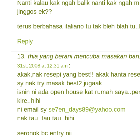
Nanti kalau kak ngah balik nanti kak ngah 
jinggos ek??
terus berbahasa italiano tu tak bleh blah tu.
Reply
thia yang berani mencuba masakan baru
:
31st, 2008 at 12:31 am
akak,nak resepi yang best!! akak hanta rese
sy nak try masak best2 jugaak..
isnin ni ada open house kat rumah saya..pe
kire..hihi
ni email sy
se7en_days89@yahoo.com
nak tau..tau tau..hihi
seronok bc entry nii..