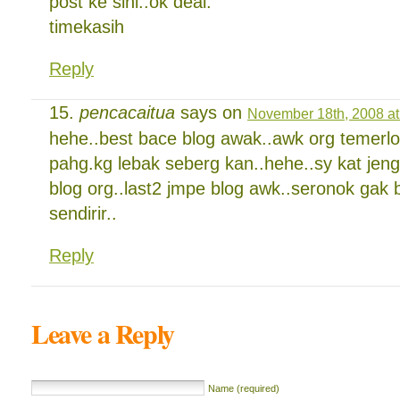
post ke sini..ok deal.
timekasih
Reply
pencacaitua
says on
November 18th, 2008 at
hehe..best bace blog awak..awk org temerlo
pahg.kg lebak seberg kan..hehe..sy kat jengk
blog org..last2 jmpe blog awk..seronok gak 
sendirir..
Reply
Leave a Reply
Name (required)