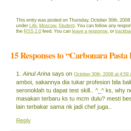
This entry was posted on Thursday, October 30th, 2008 a
under
Life
,
Moscow
,
Student
. You can follow any respon
the
RSS 2.0
feed. You can
leave a response
, or
trackba
15 Responses to “Carbonara Pasta D
Ainul Arina
says on
October 30th, 2008 at 4:59
amboi, sakannya dia tukar profesion bila bal
seronoklah tu dapat test skill.. ^_^ ks, why 
masakan terbaru ks tu mcm dulu? mesti bes
lain terbakar sama nk jadi chef juga..
Reply