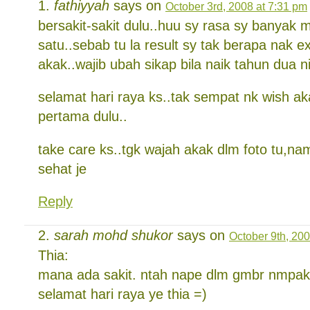
fathiyyah
says on
October 3rd, 2008 at 7:31 pm
bersakit-sakit dulu..huu sy rasa sy banyak 
satu..sebab tu la result sy tak berapa nak 
akak..wajib ubah sikap bila naik tahun dua ni
selamat hari raya ks..tak sempat nk wish a
pertama dulu..
take care ks..tgk wajah akak dlm foto tu,
sehat je
Reply
sarah mohd shukor
says on
October 9th, 20
Thia:
mana ada sakit. ntah nape dlm gmbr nmpak 
selamat hari raya ye thia =)