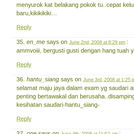
menyurok kat belakang pokok tu..cepat kelua
baru,kikikikiki…
Reply
en_me
says on
:
June 2nd, 2008 at 8:29 pm
ammvoiii, bergusti gusti dengan hang tuah 
Reply
hantu_siang
says on
June 3rd, 2008 at 1:25 
selamat maju jaya dalam exam yg saudari 
penting bertawakal dan berusaha..disamping
kesihatan saudari-hantu_siang-
Reply
one
says on
:
June 4th, 2008 at 11:52 am