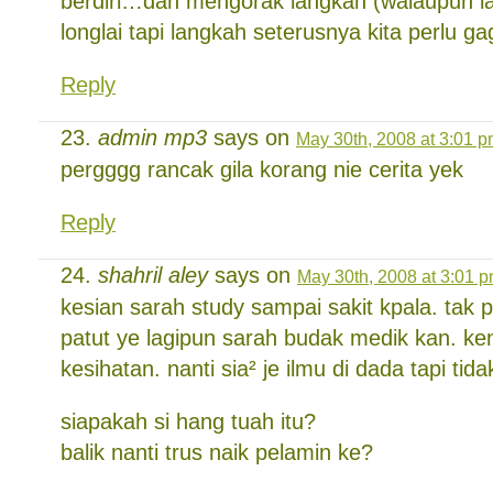
berdiri…dan mengorak langkah (walaupun l
longlai tapi langkah seterusnya kita perlu ga
Reply
admin mp3
says on
May 30th, 2008 at 3:01 
pergggg rancak gila korang nie cerita yek
Reply
shahril aley
says on
May 30th, 2008 at 3:01 
kesian sarah study sampai sakit kpala. tak
patut ye lagipun sarah budak medik kan. ken
kesihatan. nanti sia² je ilmu di dada tapi ti
siapakah si hang tuah itu?
balik nanti trus naik pelamin ke?