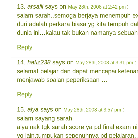
arsaili
says on
:
May 28th, 2008 at 2:42 pm
salam sarah..semoga berjaya menempuh 
duri adalah perkara biasa yg kita tempuh da
dunia ini…kalau tak bukan namanya sebuah
Reply
hafiz238
says on
:
May 28th, 2008 at 3:31 pm
selamat belajar dan dapat mencapai keten
menjawab soalan peperiksaan …
Reply
alya
says on
:
May 28th, 2008 at 3:57 pm
salam sayang sarah,
alya nak tgk sarah score ya pd final exam ni
yg lain,tumpukan sepenuhnya pd pelajara