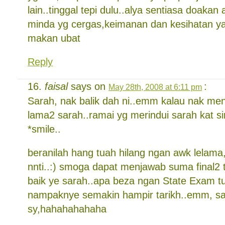
lain..tinggal tepi dulu..alya sentiasa doakan 
minda yg cergas,keimanan dan kesihatan yan
makan ubat
Reply
faisal
says on
:
May 28th, 2008 at 6:11 pm
Sarah, nak balik dah ni..emm kalau nak men
lama2 sarah..ramai yg merindui sarah kat 
*smile..
beranilah hang tuah hilang ngan awk lelama, 
nnti..:) smoga dapat menjawab suma final2 
baik ye sarah..apa beza ngan State Exam t
nampaknye semakin hampir tarikh..emm, sa
sy,hahahahahaha