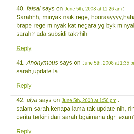
faisal
says on
:
June 5th, 2008 at 11:26 am
Sarahhh, minyak naik rege, hooraayyyy,hah
brape rege minyak kat negara yg byk minya
sarah? ada subsidi tak?hihi
Reply
Anonymous
says on
June 5th, 2008 at 1:35 
sarah,update la…
Reply
alya
says on
:
June 5th, 2008 at 1:56 pm
salam sarah,kenapa lama tak update nih, ri
cerita terkini dari sarah,bgaimana dgn exam
Reply