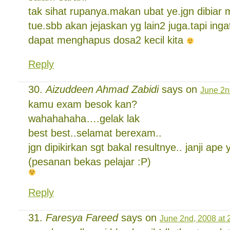
tak sihat rupanya.makan ubat ye.jgn dibiar
tue.sbb akan jejaskan yg lain2 juga.tapi in
dapat menghapus dosa2 kecil kita
Reply
Aizuddeen Ahmad Zabidi
says on
June 2n
kamu exam besok kan?
wahahahaha….gelak lak
best best..selamat berexam..
jgn dipikirkan sgt bakal resultnye.. janji ape 
(pesanan bekas pelajar :P)
Reply
Faresya Fareed
says on
June 2nd, 2008 at 