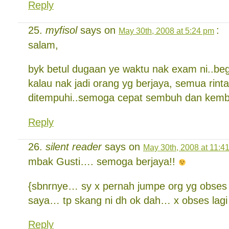
Reply
myfisol
says on
:
May 30th, 2008 at 5:24 pm
salam,
byk betul dugaan ye waktu nak exam ni..be
kalau nak jadi orang yg berjaya, semua rint
ditempuhi..semoga cepat sembuh dan kemba
Reply
silent reader
says on
May 30th, 2008 at 11:4
mbak Gusti…. semoga berjaya!!
{sbnrnye… sy x pernah jumpe org yg obse
saya… tp skang ni dh ok dah… x obses lag
Reply