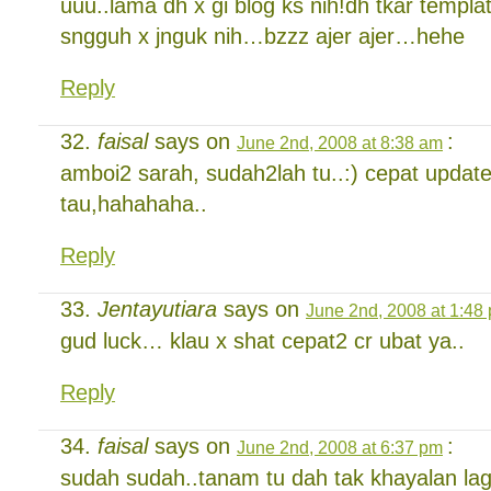
uuu..lama dh x gi blog ks nih!dh tkar templ
sngguh x jnguk nih…bzzz ajer ajer…hehe
Reply
faisal
says on
:
June 2nd, 2008 at 8:38 am
amboi2 sarah, sudah2lah tu..:) cepat update 
tau,hahahaha..
Reply
Jentayutiara
says on
June 2nd, 2008 at 1:48
gud luck… klau x shat cepat2 cr ubat ya..
Reply
faisal
says on
:
June 2nd, 2008 at 6:37 pm
sudah sudah..tanam tu dah tak khayalan la