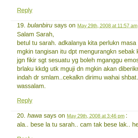
Reply
bulanbiru
says on
May 29th, 2008 at 11:57 am
Salam Sarah,
betul tu sarah. adkalanya kita perlukn masa
mgkin tangisan itu dpt mengurangkn sebak 
jgn fikir sgt sesuatu yg boleh mganggu emos
brlaku kkdg utk mguji dn mgkin akan diberik
indah dr smlam..cekalkn dirimu wahai shbat.
wassalam.
Reply
hawa
says on
:
May 29th, 2008 at 3:46 pm
ala.. bese la tu sarah.. cam tak bese lak.. h