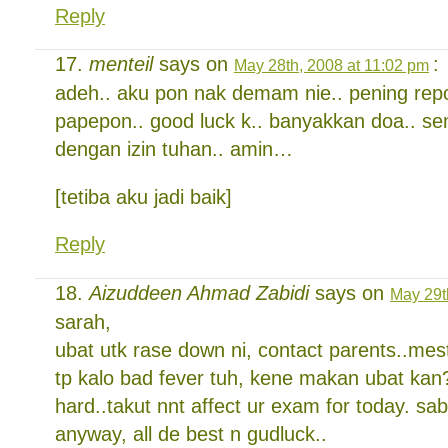
Reply
menteil
says on
:
May 28th, 2008 at 11:02 pm
adeh.. aku pon nak demam nie.. pening repor
papepon.. good luck k.. banyakkan doa.. sem
dengan izin tuhan.. amin…
[tetiba aku jadi baik]
Reply
Aizuddeen Ahmad Zabidi
says on
May 29t
sarah,
ubat utk rase down ni, contact parents..mesti
tp kalo bad fever tuh, kene makan ubat kan?
hard..takut nnt affect ur exam for today. sa
anyway, all de best n gudluck..