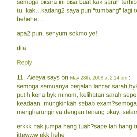
semoga bicara ini bisa buat kak sarah terhib
tu, kak…kadang2 saya pun “tumbang” lagi t
hehehe….
apa2 pun, senyum sokmo ye!
dila
Reply
Aleeya
says on
:
May 28th, 2008 at 2:14 pm
semoga semuanya berjalan lancar sarah,byk 
putih kena byk minom, kelihatan sarah sepe
keadaan, mungkinkah sebab exam?semoga
mengharunginya dengan tenang okay, selama
erkkk nak jumpa hang tuah?sape lah hang t
ittewww ekk hehe