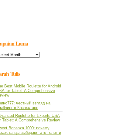
apaian Lama
apaian
ama
arah Tulis
e Best Mobile Roulette for Android
SA for Tablet: A Comprehensive
eview
зино777: честный взгляд на
емблинг в Казахстане
dvanced Roulette for Experts USA
or Tablet: A Comprehensive Review
weet Bonanza 1000: почему
азахстанцы выбирают этот слот и