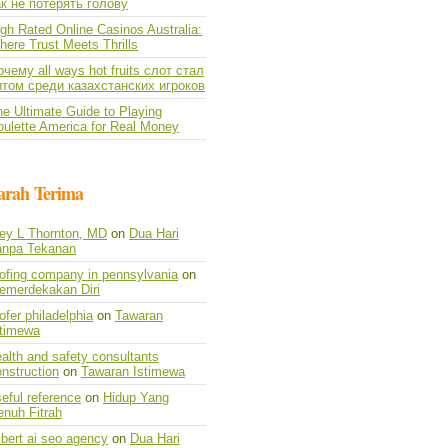
ак не потерять голову
gh Rated Online Casinos Australia:
ere Trust Meets Thrills
чему all ways hot fruits слот стал
итом среди казахстанских игроков
e Ultimate Guide to Playing
oulette America for Real Money
arah Terima
vey L Thornton, MD
on
Dua Hari
anpa Tekanan
oofing company in pennsylvania
on
emerdekakan Diri
ofer philadelphia
on
Tawaran
stimewa
alth and safety consultants
nstruction
on
Tawaran Istimewa
eful reference
on
Hidup Yang
enuh Fitrah
lbert ai seo agency
on
Dua Hari