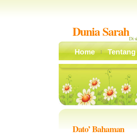
Dunia Sarah
Di s
Home
Tentang
Dato’ Bahaman