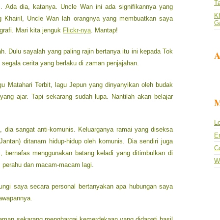
T
. Ada dia, katanya. Uncle Wan ini ada signifikannya yang
Kh
ang Khairil, Uncle Wan lah orangnya yang membuatkan saya
G
rafi. Mari kita jenguk
Flickr-nya
. Mantap!
 Dulu sayalah yang paling rajin bertanya itu ini kepada Tok
A
segala cerita yang berlaku di zaman penjajahan.
u Matahari Terbit, lagu Jepun yang dinyanyikan oleh budak
ang ajar. Tapi sekarang sudah lupa. Nantilah akan belajar
M
Lo
 dia sangat anti-komunis. Keluarganya ramai yang diseksa
En
antan) ditanam hidup-hidup oleh komunis. Dia sendiri juga
C
, bernafas menggunakan batang keladi yang ditimbulkan di
W
i, perahu dan macam-macam lagi.
gi saya secara personal bertanyakan apa hubungan saya
jawapannya.
aman sekarang menghargai kemerdekaan yang didapati hasil