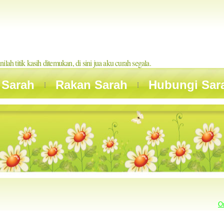
inilah titik kasih ditemukan, di sini jua aku curah segala.
 Sarah
Rakan Sarah
Hubungi Sar
O