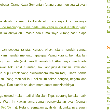
к
t sebagai Orang Kaya Semantan (orang yang menjaga wilayah
Hi
Wh
По
х
i-bukti ini suatu ketika dahulu. Tapi saya kira usahanya
 Joe meninggal dunia pada usia yang muda dua tahun yang
Th
R
an kajiannya dulu masih ada cuma saya kurang pasti siapa
S
mpan sebagai rahsia. Kenapa pihak istana hendak sangat
kami hendak menuntut apa-apa. Paling kurang, beritakanlah
I
T
ng masih ada (adik beradik arwah Tok Abah saya masih ada
awar, Tok Teh di Kuantan, Tok Lang juga di Durian Tawar dan
r
M
dua pupu emak yang diwawancara malam tadi). Harta benda
ro
isu. Yang menjadi isu, beliau itu tokoh bangsa, negara dan
I
nnya. Dan biarlah saudara-mara dapat menziarahinya.
he
co
ga episod malam tadi di Majalah Tiga, seorang kenalan baik
us
P
le Wan. Ini kawan lama zaman persekolahan ayah (pernah
n 070707
ini). Petang semalam ayah dimaklumkannya suruh
gi