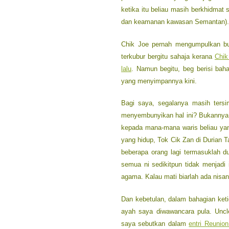
ketika itu beliau masih berkhidma
dan keamanan kawasan Semantan).
Chik Joe pernah mengumpulkan bukt
terkubur bergitu sahaja kerana
Chik
lalu
. Namun begitu, beg berisi bah
yang menyimpannya kini.
Bagi saya, segalanya masih tersi
menyembunyikan hal ini? Bukannya 
kepada mana-mana waris beliau ya
yang hidup, Tok Cik Zan di Durian T
beberapa orang lagi termasuklah 
semua ni sedikitpun tidak menjadi 
agama. Kalau mati biarlah ada nisa
Dan kebetulan, dalam bahagian keti
ayah saya diwawancara pula. Unc
saya sebutkan dalam
entri Reunio