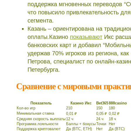
поддержка мгновенных переводов “С
что повысило привлекательность для
сегмента.
Казань – ориентирована на традици
оплаты.Казино
показывают
Икс расши
банковских карт и добавил “Мобильн
удержав 70% игроков из региона, как
Петрова, специалист по онлайн‑казин
Петербурга.
Сравнение с мировыми практ
Показатель
Казино Икс
Bet365
888casino
Кол‑во игр
210
150
180
Минимальная ставка
0,01 ₽
0,05 ₽
0,02 ₽
Средняя скорость выплаты
12 ч
24 ч
18 ч
Программа лояльности
Баллы + бонусы
Точки
Нет
Поддержка криптовалют
Да (BTC, ETH)
Нет
Да (BTC)