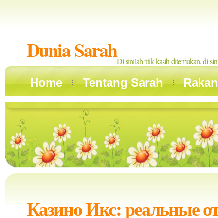
Dunia Sarah
Di sinilah titik kasih ditemukan, di si
Home
Tentang Sarah
Rakan
Казино Икс: реальные о