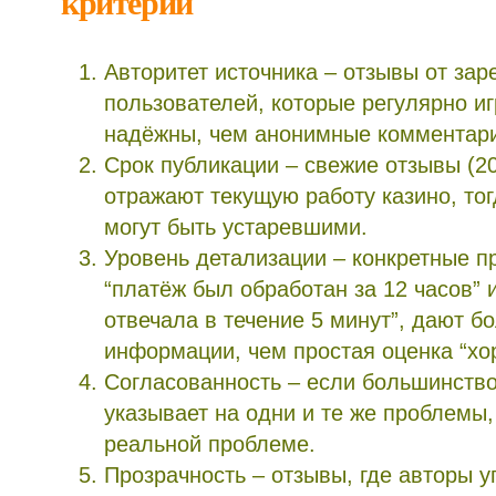
критерии
Авторитет источника – отзывы от за
пользователей, которые регулярно иг
надёжны, чем анонимные комментар
Срок публикации – свежие отзывы (2
отражают текущую работу казино, тог
могут быть устаревшими.
Уровень детализации – конкретные п
“платёж был обработан за 12 часов” 
отвечала в течение 5 минут”, дают б
информации, чем простая оценка “хо
Согласованность – если большинств
указывает на одни и те же проблемы,
реальной проблеме.
Прозрачность – отзывы, где авторы 