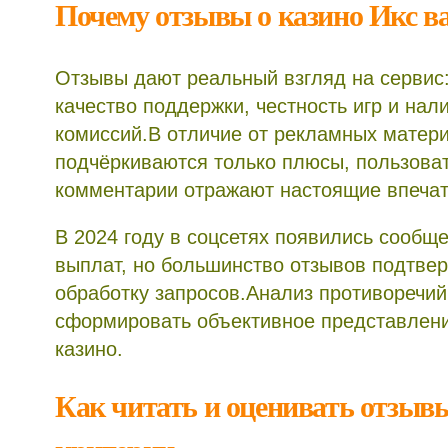
Почему отзывы о казино Икс 
Отзывы дают реальный взгляд на сервис:
качество поддержки, честность игр и нал
комиссий.В отличие от рекламных матери
подчёркиваются только плюсы, пользова
комментарии отражают настоящие впечат
В 2024 году в соцсетях появились сообщ
выплат, но большинство отзывов подтве
обработку запросов.Анализ противоречий
сформировать объективное представлени
казино.
Как читать и оценивать отзыв