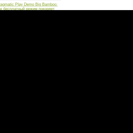
ragmatic Play Demo Big Bamboo:
ак бесплатный режим покоряет
азахстанский гемблинг
o title)
ussie Online Casino Website – Your
ide to Safe and Exciting Play
arah Terima
vey L Thornton, MD
on
Dua Hari
anpa Tekanan
oofing company in pennsylvania
on
emerdekakan Diri
ofer philadelphia
on
Tawaran
stimewa
alth and safety consultants
nstruction
on
Tawaran Istimewa
eful reference
on
Hidup Yang
enuh Fitrah
lbert ai seo agency
on
Dua Hari
anpa Tekanan