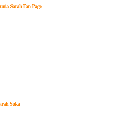
unia Sarah Fan Page
arah Suka