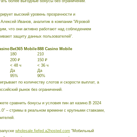
гать более выгодные бонусы без ограничений.
рирует высокий уровень прозрачности и
т Алексей Иванов, аналитик в компании “Игровой
идим, что они активно работают над соблюдением
чивают защиту данных пользователей”.
asino
Bet365 Mobile
888 Casino Mobile
180
210
200 ₽
150 ₽
< 48 ч
< 36 ч
Да
Да
95%
90%
ыигрывает по количеству слотов и скорости выплат, а
ссийский рынок без ограничений.
ете сравнить бонусы и условия пин ап казино.В 2024
 4.0” – стримы в реальном времени с крупными ставками,
рителей.
 запуске
wholesale.fiefed.a2hosted.com
“Мобильный