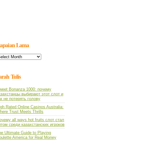
apaian Lama
apaian
ama
arah Tulis
weet Bonanza 1000: почему
азахстанцы выбирают этот слот и
ак не потерять голову
gh Rated Online Casinos Australia:
ere Trust Meets Thrills
чему all ways hot fruits слот стал
итом среди казахстанских игроков
e Ultimate Guide to Playing
oulette America for Real Money