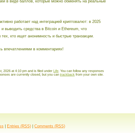
ышей в виде баллов, которые можно обменять на реальные
 активно работает над интеграцией криптовалют: в 2025
 и выводить средства в Bitcoin и Ethereum, что
 тех, кто ищет анонимность и быстрые транзакции.
сь впечатлениями в комментариях!
, 2026 at 4:10 pm and is filed under
Life
. You can follow any responses
onses are currently closed, but you can
trackback
from your own site.
ss
|
Entries (RSS)
|
Comments (RSS)