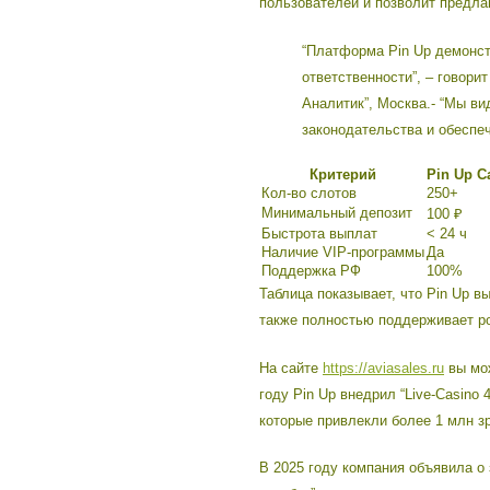
пользователей и позволит предла
“Платформа Pin Up демонст
ответственности”, – говори
Аналитик”, Москва.- “Мы в
законодательства и обеспе
Критерий
Pin Up C
Кол-во слотов
250+
Минимальный депозит
100 ₽
Быстрота выплат
< 24 ч
Наличие VIP‑программы
Да
Поддержка РФ
100%
Таблица показывает, что Pin Up в
также полностью поддерживает ро
На сайте
https://aviasales.ru
вы мож
году Pin Up внедрил “Live‑Casino
которые привлекли более 1 млн з
В 2025 году компания объявила о