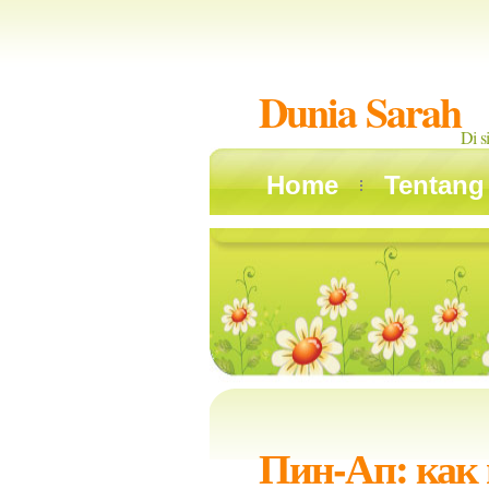
Dunia Sarah
Di s
Home
Tentang
Пин‑Ап: как 