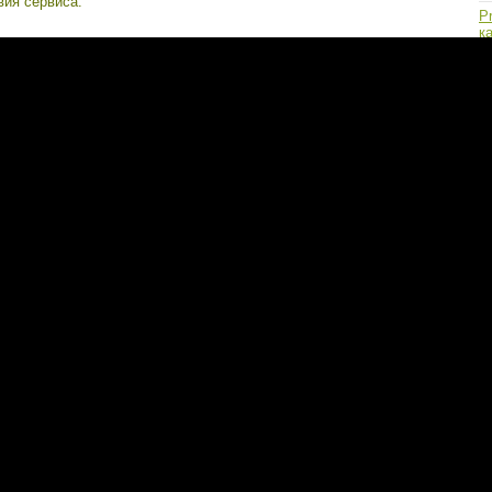
вия сервиса.
P
к
к
(n
A
Gu
S
I
T
r
M
ro
I
he
co
us
P
gi
T