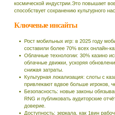
космической индустрии.Это повышает во
способствует сохранению культурного на
Ключевые инсайты
Рост мобильных игр: в 2025 году мо
составили более 70% всех онлайн‑ка
Облачные технологии: 30% казино и
облачные движки, ускоряя обновлени
снижая затраты.
Культурная локализация: слоты с каз
привлекают вдвое больше игроков, ч
Безопасность: новые законы обязыва
RNG и публиковать аудиторские отч
доверие.
Доступность: зеркала, как 1вин рабоч