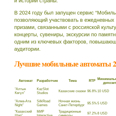
и истории страны.
В 2024 году был запущен сервис “Мобиль
позволяющий участвовать в ежедневных
призами, связанными с россияской культу
концерты, сувениры, экскурсии по памят
одним из ключевых факторов, повышающ
аудитории.
Лучшие мобильные автоматы 2
Минималь
Автомат
Разработчик
Тема
RTP
депози
“Алтын
KazSlot
Казахские сказки
96.8%
10 USD
Көгүл”
Studios
“Алма‑Ата
SilkRoad
Ночная жизнь
95.5%
5 USD
Night”
Games
Санкт-Петербург
“Казахский
МИР
Традиционные
97.2%
8 USD
Шар”
Interactive
символы