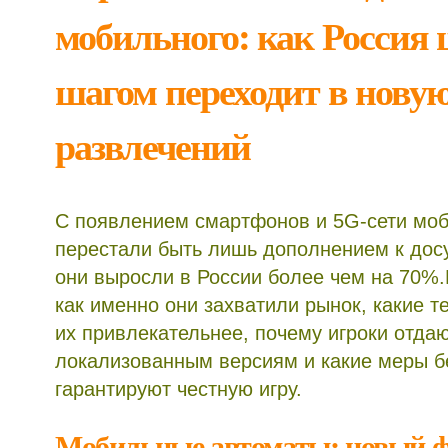
мобильного: как Россия 
шагом переходит в новую
развлечений
С появлением смартфонов и 5G‑сети мо
перестали быть лишь дополнением к досу
они выросли в России более чем на 70%
как именно они захватили рынок, какие т
их привлекательнее, почему игроки отда
локализованным версиям и какие меры б
гарантируют честную игру.
Мобильные автоматы: новый 