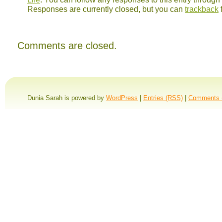
Responses are currently closed, but you can
trackback
Comments are closed.
Dunia Sarah is powered by
WordPress
|
Entries (RSS)
|
Comments 