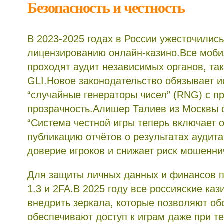
Безопасность и честность
В 2023‑2025 годах в России ужесточились
лицензированию онлайн‑казино.Все моб
проходят аудит независимых органов, та
GLI.Новое законодательство обязывает и
“случайные генераторы чисел” (RNG) с п
прозрачность.Алишер Талиев из Москвы 
“Система честной игры теперь включает 
публикацию отчётов о результатах аудита
доверие игроков и снижает риск мошенни
Для защиты личных данных и финансов 
1.3 и 2FA.В 2025 году все россияские ка
внедрить зеркала, которые позволяют об
обеспечивают доступ к играм даже при т