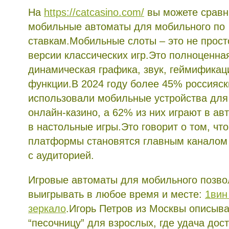
На
https://catcasino.com/
вы можете сравн
мобильные автоматы для мобильного по
ставкам.Мобильные слоты – это не прост
версии классических игр.Это полноценна
динамическая графика, звук, геймификац
функции.В 2024 году более 45% россияск
использовали мобильные устройства для 
онлайн‑казино, а 62% из них играют в ав
в настольные игры.Это говорит о том, чт
платформы становятся главным каналом
с аудиторией.
Игровые автоматы для мобильного позв
выигрывать в любое время и месте:
1вин
зеркало
.Игорь Петров из Москвы описыва
“песочницу” для взрослых, где удача дос